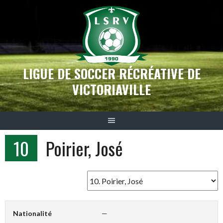
Aller
au
contenu
LIGUE DE SOCCER RÉCRÉATIVE DE
VICTORIAVILLE
10
Poirier, José
Nationalité
—