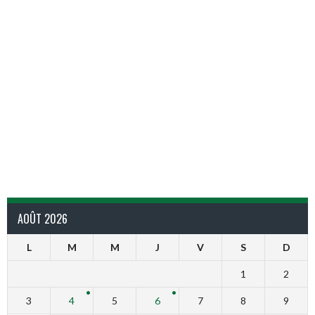
AOÛT 2026
L
M
M
J
V
S
D
1
2
3
4
5
6
7
8
9