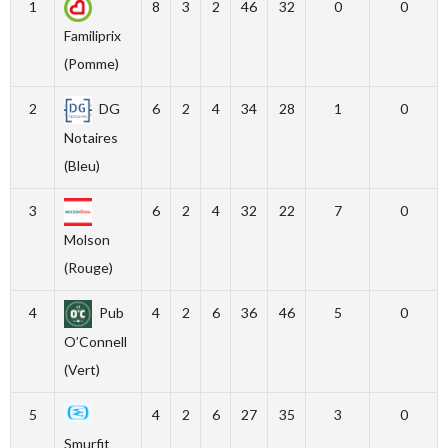
1
8
3
2
46
32
0
0
Familiprix
(Pomme)
2
DG
6
2
4
34
28
1
0
Notaires
(Bleu)
3
6
2
4
32
22
7
0
Molson
(Rouge)
4
Pub
4
2
6
36
46
5
0
O’Connell
(Vert)
5
4
2
6
27
35
3
0
Smurfit