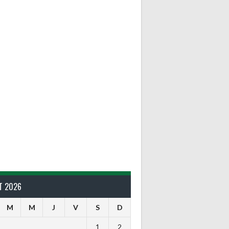
T 2026
M
M
J
V
S
D
1
2