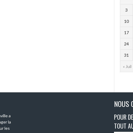
3
10
17
24
31
« Juil
NOUS 
POUR DE
ille a
ger la
TOUT A
ur les