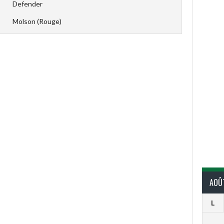
Defender
Molson (Rouge)
AOÛ
L