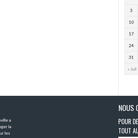
3
10
17
24
31
« Juil
NOUS 
POUR DE
ille a
ger la
TOUT A
ur les