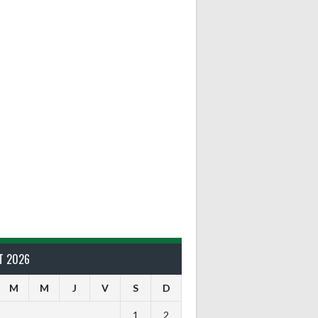
T 2026
M
M
J
V
S
D
1
2