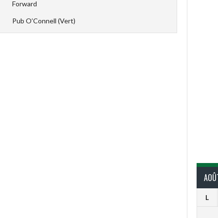
Forward
Pub O’Connell (Vert)
AOÛ
L