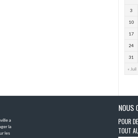
3
10
17
24
31
« Juil
NOUS 
POUR DE
ille a
ger la
TOUT A
ur les