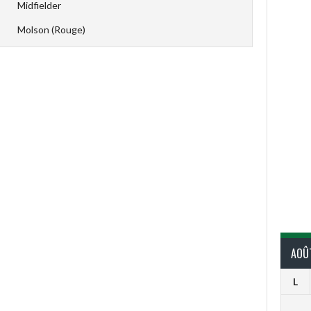
Midfielder
Molson (Rouge)
AOÛ
L