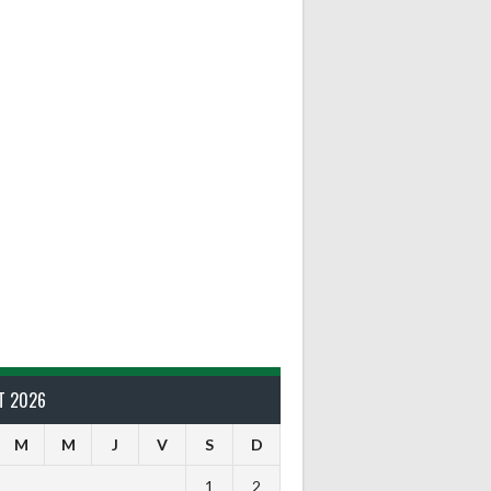
T 2026
M
M
J
V
S
D
1
2