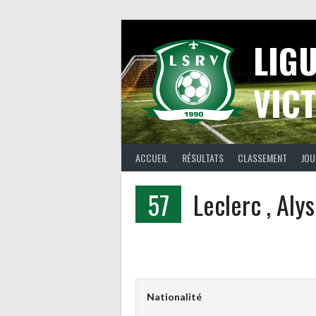
Aller
au
contenu
LIG
VICT
ACCUEIL
RÉSULTATS
CLASSEMENT
JOU
57
Leclerc , Aly
Nationalité