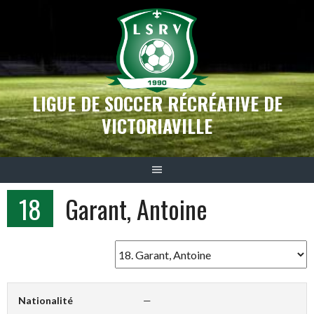
Aller
au
contenu
LIGUE DE SOCCER RÉCRÉATIVE DE
VICTORIAVILLE
18
Garant, Antoine
Nationalité
—