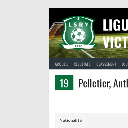
Aller
au
contenu
LIG
VICT
ACCUEIL
RÉSULTATS
CLASSEMENT
JOU
19
Pelletier, An
Nationalité