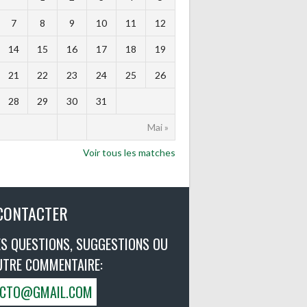
7
8
9
10
11
12
14
15
16
17
18
19
21
22
23
24
25
26
28
29
30
31
Mai »
Voir tous les matches
CONTACTER
S QUESTIONS, SUGGESTIONS OU
UTRE COMMENTAIRE:
VICTO@GMAIL.COM