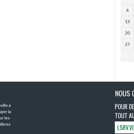
6
13
20
27
NOUS 
POUR DE
ille a
ger la
TOUT A
ur les
libres
LSRV.