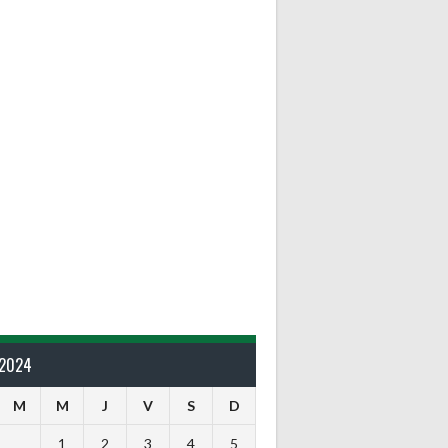
 2024
M
M
J
V
S
D
1
2
3
4
5