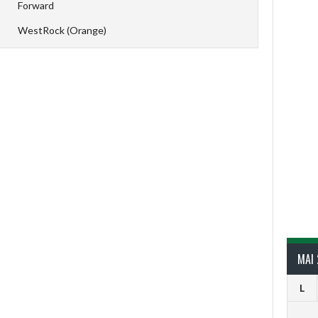
Forward
WestRock (Orange)
MAI
L