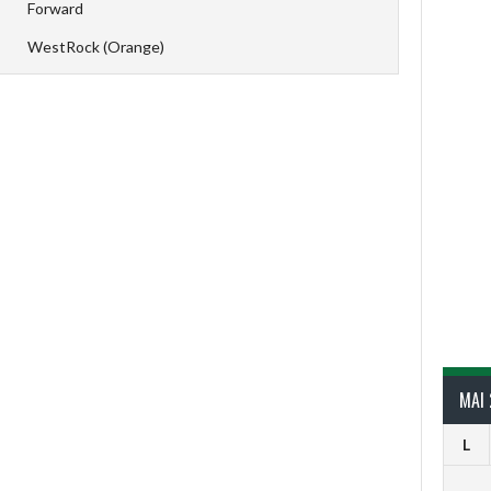
Forward
WestRock (Orange)
MAI
L