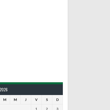
 2026
M
M
J
V
S
D
1
2
3