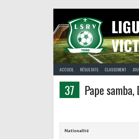
Aller
au
contenu
LIG
VICT
ACCUEIL
RÉSULTATS
CLASSEMENT
JOU
37
Pape samba, 
Nationalité