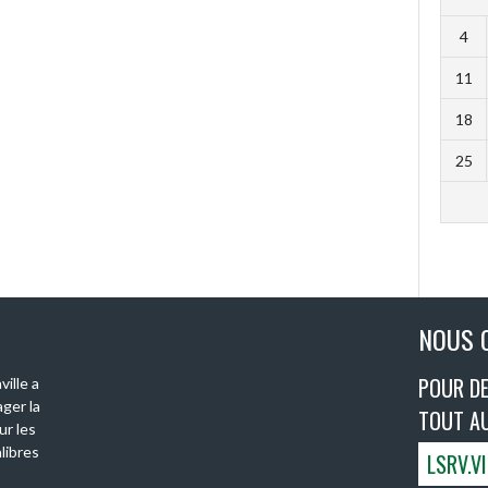
4
11
18
25
NOUS 
POUR DE
ille a
ger la
TOUT A
ur les
libres
LSRV.