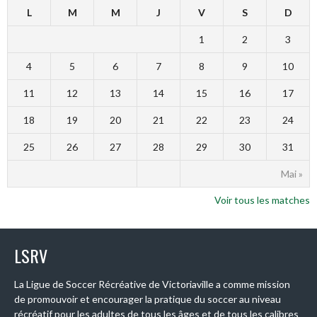
L
M
M
J
V
S
D
1
2
3
4
5
6
7
8
9
10
11
12
13
14
15
16
17
18
19
20
21
22
23
24
25
26
27
28
29
30
31
Mai »
Voir tous les matches
LSRV
La Ligue de Soccer Récréative de Victoriaville a comme mission
de promouvoir et encourager la pratique du soccer au niveau
récréatif pour les adultes de tous les âges et de tous les calibres