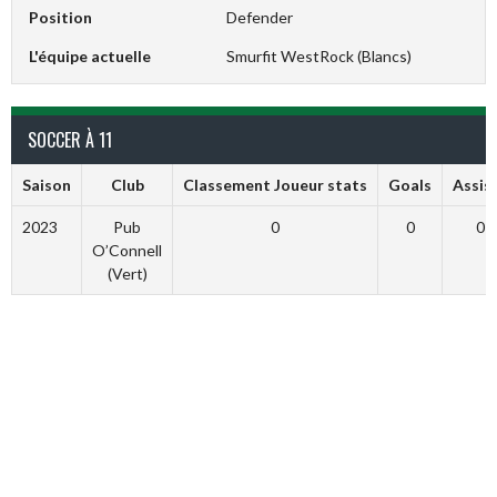
Position
Defender
L'équipe actuelle
Smurfit WestRock (Blancs)
SOCCER À 11
Saison
Club
Classement Joueur stats
Goals
Assis
2023
Pub
0
0
0
O’Connell
(Vert)