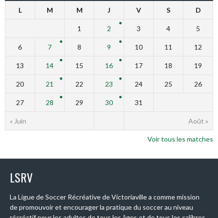
L
M
M
J
V
S
D
1
2
3
4
5
6
7
8
9
10
11
12
13
14
15
16
17
18
19
20
21
22
23
24
25
26
27
28
29
30
31
« Juin
Août »
Voir tous les matches
LSRV
La Ligue de Soccer Récréative de Victoriaville a comme mission
de promouvoir et encourager la pratique du soccer au niveau
récréatif pour les adultes de tous les âges et de tous les calibres