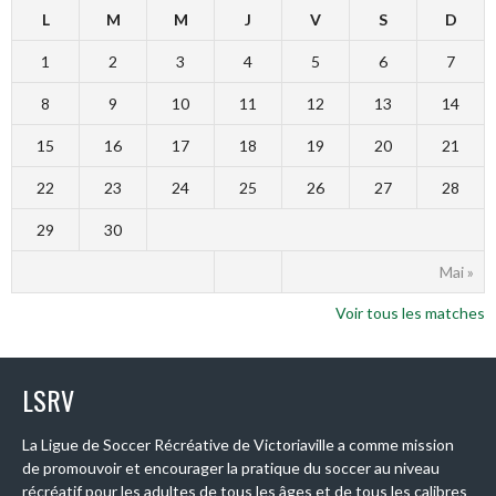
L
M
M
J
V
S
D
1
2
3
4
5
6
7
8
9
10
11
12
13
14
15
16
17
18
19
20
21
22
23
24
25
26
27
28
29
30
Mai »
Voir tous les matches
LSRV
La Ligue de Soccer Récréative de Victoriaville a comme mission
de promouvoir et encourager la pratique du soccer au niveau
récréatif pour les adultes de tous les âges et de tous les calibres