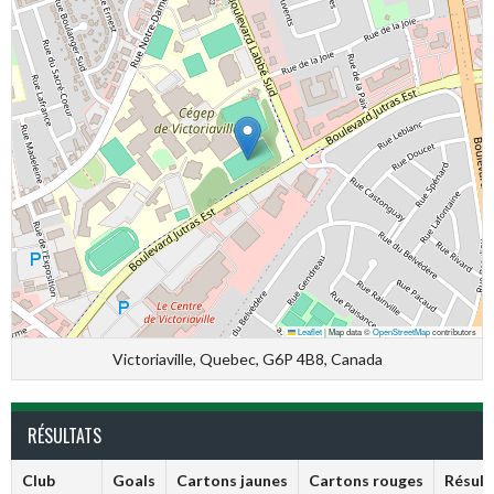
Leaflet
|
Map data ©
OpenStreetMap
contributors
Victoriaville, Quebec, G6P 4B8, Canada
RÉSULTATS
Club
Goals
Cartons jaunes
Cartons rouges
Résult