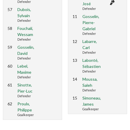
Defender
José
57
Dubois,
Defender
Sylvain
11
Gosselin,
Defender
Pierre-
58
Fouchali,
Gabriel
Wessam
Defender
Defender
12
Labarre,
59
Gosselin,
Carl
David
Defender
Defender
13
Labonté,
60
Lebel,
Sébastien
Maxime
Defender
Defender
14
Moussa,
61
Sinotte,
Saleh
Pier-Luc
Defender
Defender
15
Simoneau,
62
Proulx,
James
Philippe
Goalkeeper
Goalkeeper