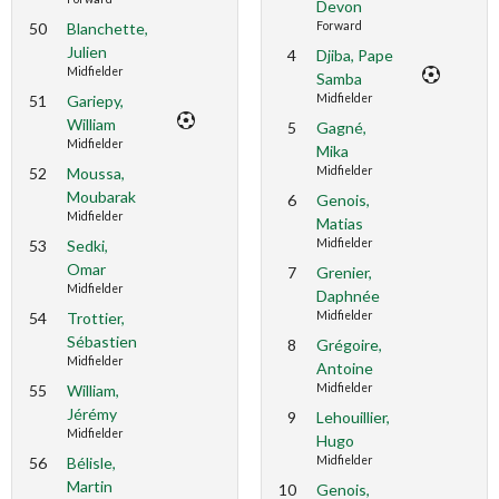
Devon
50
Blanchette,
Forward
Julien
4
Djiba, Pape
Midfielder
Samba
51
Gariepy,
Midfielder
William
5
Gagné,
Midfielder
Mika
52
Moussa,
Midfielder
Moubarak
6
Genois,
Midfielder
Matias
53
Sedki,
Midfielder
Omar
7
Grenier,
Midfielder
Daphnée
54
Trottier,
Midfielder
Sébastien
8
Grégoire,
Midfielder
Antoine
55
William,
Midfielder
Jérémy
9
Lehouillier,
Midfielder
Hugo
56
Bélisle,
Midfielder
Martin
10
Genois,